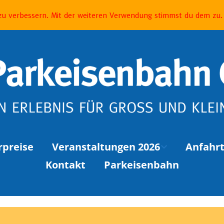
Betreiber
 zu verbessern. Mit der weiteren Verwendung stimmst du dem zu.
rpreise
Veranstaltungen 2026
Anfahr
Kontakt
Parkeisenbahn
EVENT » Elbenwald Lichterfahren
Kinder- und Familienfest
Halloweenfahrten