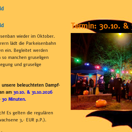
ld
Adventsfahrten
Termin: 30.10. &
Nachts zum Tierpark
ld
eisenban wieder im Oktober.
ern lädt die Parkeisenbahn
en ein. Begleitet werden
 so manchen gruseligen
legung und gruselige
n unsere beleuchteten Dampf-
n an am
30.10. & 31.10.2026
– 30 Minuten.
ch! Es gelten die regulären
wachsene 3,- EUR p.P.).