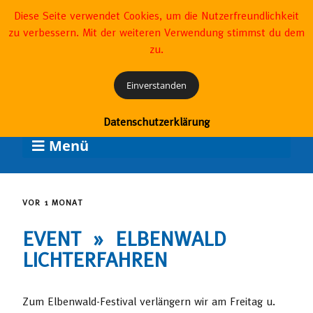
Betreiber
Geschichte
Förderverein
Partner
Diese Seite verwendet Cookies, um die Nutzerfreundlichkeit
zu verbessern. Mit der weiteren Verwendung stimmst du dem
zu.
Einverstanden
Datenschutzerklärung
Menü
VOR 1 MONAT
EVENT » ELBENWALD
LICHTERFAHREN
Zum Elbenwald-Festival verlängern wir am Freitag u.