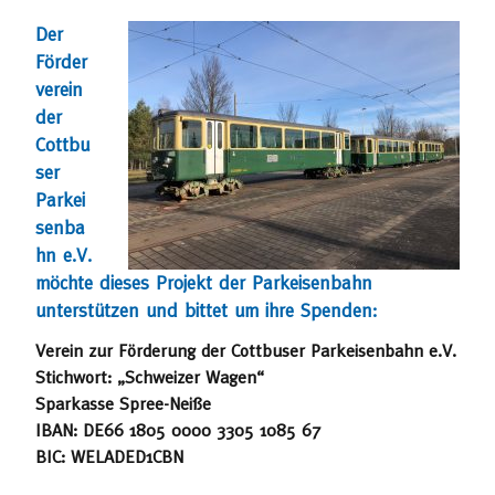
Der
Förder
verein
der
Cottbu
ser
Parkei
senba
hn e.V.
möchte dieses Projekt der Parkeisenbahn
unterstützen und bittet um ihre Spenden:
Verein zur Förderung der Cottbuser Parkeisenbahn e.V.
Stichwort: „Schweizer Wagen“
Sparkasse Spree-Neiße
IBAN: DE66 1805 0000 3305 1085 67
BIC: WELADED1CBN