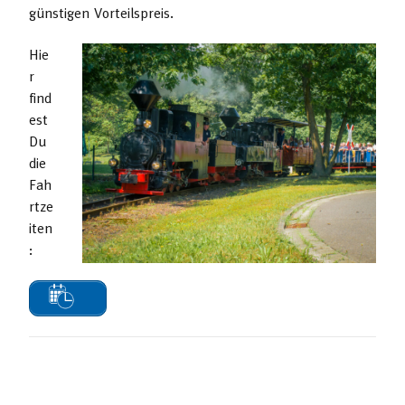
günstigen Vorteilspreis.
Hie
r
find
est
Du
die
Fah
rtze
iten
: