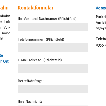
bahn
Kontaktformular
Adres
Adventsfahrten
enbahn
Parke
Ihr Vor- und Nachname: (Pflichtfeld)
Nachts zum Tierpark
er Lob
Am El
n Vor-
03042
 sowie
k!
Telefo
Telefonnummer: (Pflichtfeld)
0355 
te
E-Mail-Adresse: (Pflichtfeld)
r Ort
Betreff/Anfrage:
Ihre Nachricht: