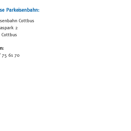
se Parkeisenbahn:
isenbahn Cottbus
iaspark 2
 Cottbus
n:
/ 75 61 70