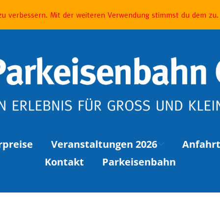
Betreiber
 zu verbessern. Mit der weiteren Verwendung stimmst du dem zu.
rpreise
Veranstaltungen 2026
Anfahr
Kontakt
Parkeisenbahn
EVENT » Elbenwald Lichterfahren
Kinder- und Familienfest
Halloweenfahrten